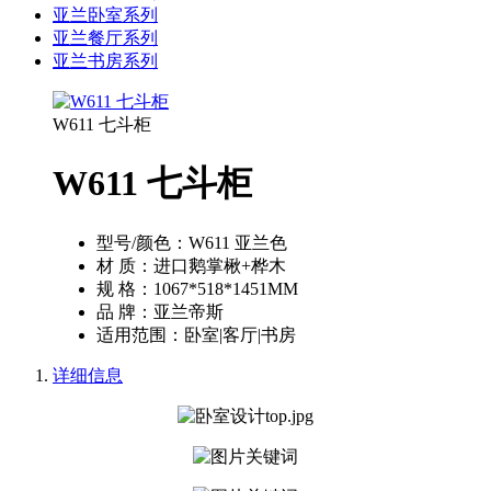
亚兰卧室系列
亚兰餐厅系列
亚兰书房系列
W611 七斗柜
W611 七斗柜
型号/颜色：
W611 亚兰色
材 质：
进口鹅掌楸+桦木
规 格：
1067*518*1451MM
品 牌：
亚兰帝斯
适用范围：
卧室|客厅|书房
详细信息