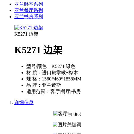
亚兰卧室系列
亚兰餐厅系列
亚兰书房系列
K5271 边架
K5271 边架
型号/颜色：
K5271 绿色
材 质：
进口鹅掌楸+桦木
规 格：
1560*460*1858MM
品 牌：
亚兰帝斯
适用范围：
客厅|餐厅|书房
详细信息