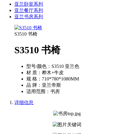
亚兰卧室系列
亚兰餐厅系列
亚兰书房系列
S3510 书椅
S3510 书椅
型号/颜色：
S3510 亚兰色
材 质：
桦木+牛皮
规 格：
710*780*1080MM
品 牌：
亚兰帝斯
适用范围：
书房
详细信息